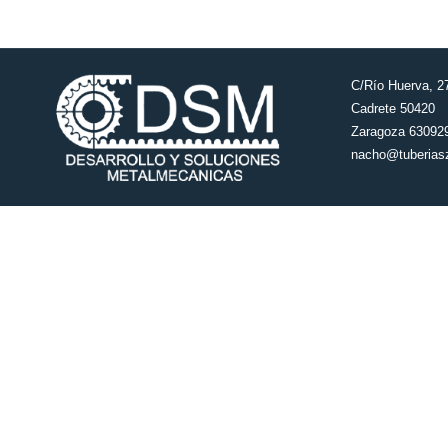
C/Río Huerva, 2
Cadrete 50420
Zaragoza 63092
nacho@tuberias