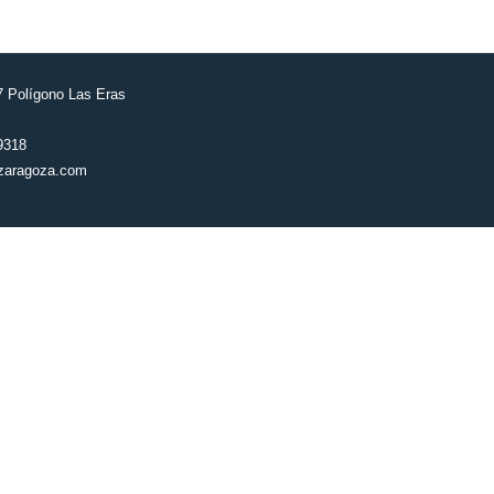
7 Polígono Las Eras
9318
zaragoza.com