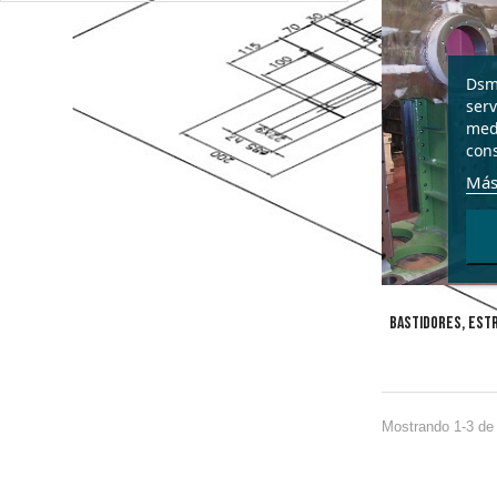
Dsme
serv
medi
cons
Más
BASTIDORES, ESTR
Mostrando 1-3 de 3