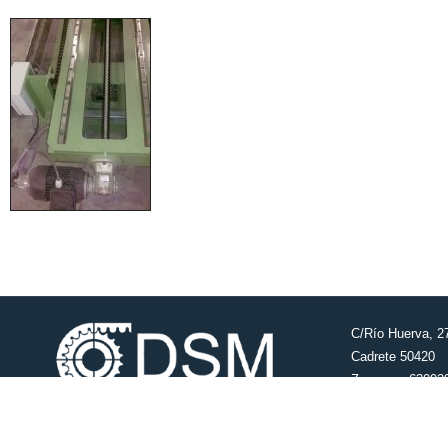
C/Río Huerva, 2
Cadrete 50420
Zaragoza 63092
nacho@tuberias