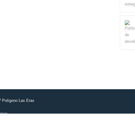
7 Polígono Las Eras
9318
zaragoza.com