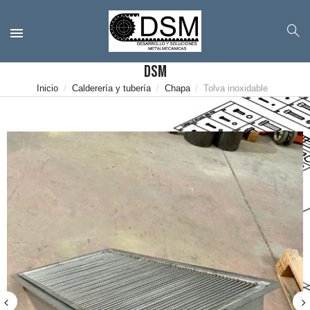
DSM
Inicio
Calderería y tubería
Chapa
Tolva inoxidable