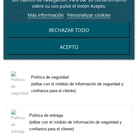
Torres con bandejas para el enfriamiento de productos de
sobre su uso pulse el botón Acepto.
caucho, en acero al carbono con pintura epoxi y en acero
Más información
Personalizar cookies
inoxidable.
RECHAZAR TODO
ACEPTO
Política de seguridad
(editar con el módulo de Información de seguridad y
confianza para el cliente)
Política de entrega
(editar con el módulo de Información de seguridad y
confianza para el cliente)