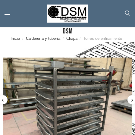
DSM
Inicio
Calderería y tubería
Chapa
Torres de enfriamiento