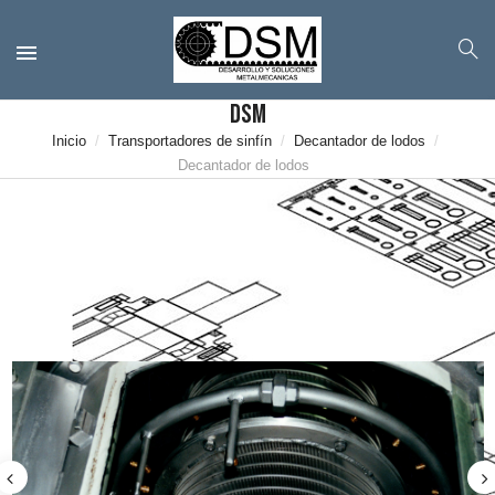
DSM
Inicio
Transportadores de sinfín
Decantador de lodos
Decantador de lodos