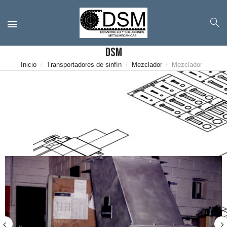
DSM
Inicio
Transportadores de sinfín
Mezclador
Mezclador