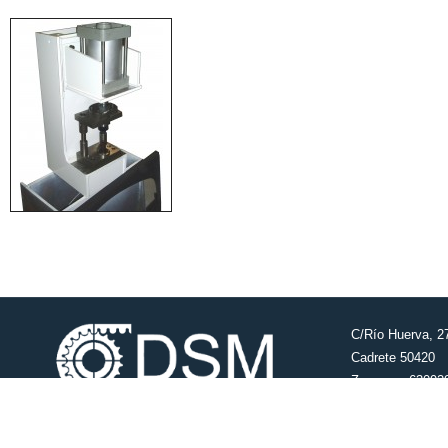
C/Río Huerva, 2
Cadrete 50420
Zaragoza 63092
nacho@tuberias