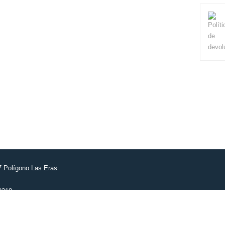
7 Polígono Las Eras
9318
zaragoza.com