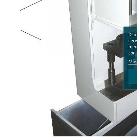
Dsme
serv
medi
cons
Más