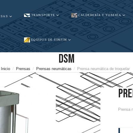
TRANSPORTE
CALDERERÍA Y TUBERÍA
NSAS
EQUIPOS DE SINFÍN
DSM
Inicio
Prensas
Prensas neumáticas
Prensa neumática de troquelar
PRE
Prensa n