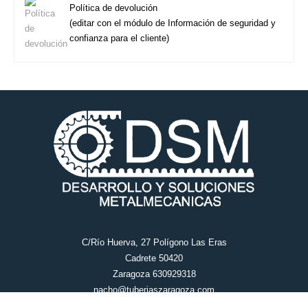
Política de devolución
(editar con el módulo de Información de seguridad y
confianza para el cliente)
C/Río Huerva, 27 Polígono Las Eras
Cadrete 50420
Zaragoza 630929318
nacho@tuberiaszaragoza.com