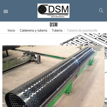
DSM
Inicio
Calderería y tubería
Tubería
Tubería de puentecillo