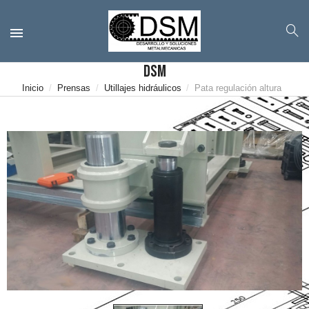
DSM
Inicio
Prensas
Utillajes hidráulicos
Pata regulación altura